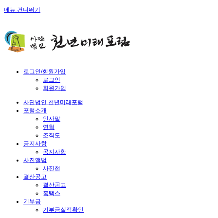
메뉴 건너뛰기
로그인/회원가입
로그인
회원가입
사단법인 천년미래포럼
포럼소개
인사말
연혁
조직도
공지사항
공지사항
사진앨범
사진첩
결산공고
결산공고
홈택스
기부금
기부금실적확인